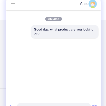
Alise
3:42 AM
Good day, what product are you looking 
for?
الاقسام
حول نا
محرك هيدروليكي حفارة
محرك السفر النهائي
جويستيك حفارة
حفارة جويستيك انتهازي
منزل
المنتجات