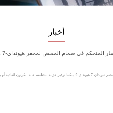
أخبار
ر المتحكم في صمام المقبض لمحفر هيونداي-7 هيونداي-9
التفاصيل الكورية ثلاثة التبديل اليسار المتحكم في صمام المقبض لمحفر هيونداي-7 هيونداي-9 يمكننا توفير حزمة مختلفة، حالة ال