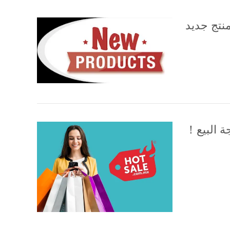
تج جديد
ة البيع！