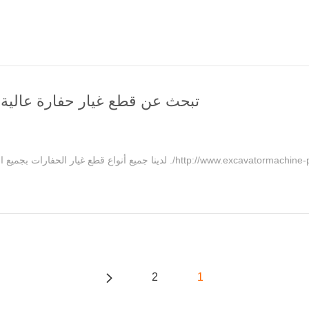
تبحث عن قطع غيار حفارة عالية
مرحبا شباب، مرحبا بكم فى زيارة موقعنا على الانترنت http://www.excavatormachine-parts.com/. لدينا جميع أنواع قطع غيا
2
1