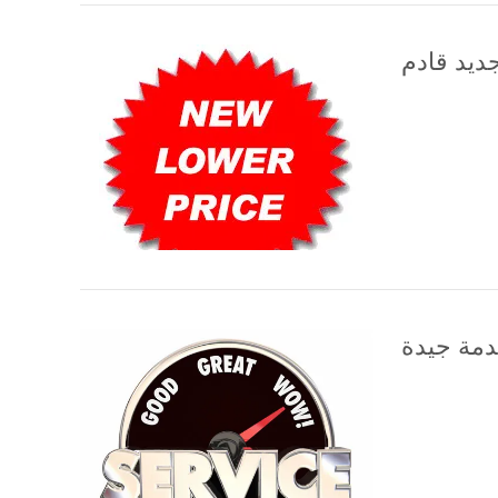
ديد قادم
مة جيدة