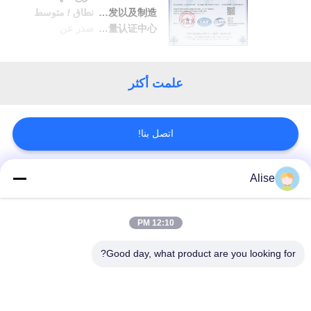
مراقبة
液压元件（先导信号阀）的研发以及制造
نطاق / متوسط
中国质量认证中心
صدر عن
الجودة
اتصل
علمت أكثر
بنا
اتصل بنا!
اطلب
اقتباس
Alise
فئات شعبية
جميع
خريطة
12:10 PM
الموقع
محرك هيدروليكي
محرك السفر النهائي
حفارة
Good day, what product are you looking for?
PRIVACY
حفارة جويستيك
POLICY
جويستيك حفارة
انتهازي