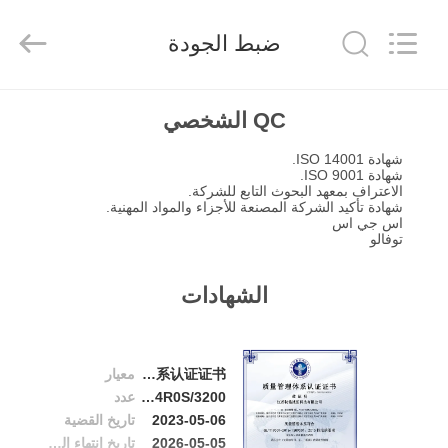
Taiming
Hydraulic
Technology
ضبط الجودة
Co.,
Ltd.
All
Rights
Reserved.
مسكن
QC الشخصي
شهادة ISO 14001.
منتجات
شهادة ISO 9001.
الاعتراف بمعهد البحوث التابع للشركة.
شهادة تأكيد الشركة المصنعة للأجزاء والمواد المهنية.
اس جي اس
معلومات
توفالو
عنا
الشهادات
جولة
في
质量管理体系认证证书
معيار
المعمل
00120Q31544R0S/3200
عدد
2023-05-06
تاريخ القضية
2026-05-05
تاريخ انتهاء الصلاحية