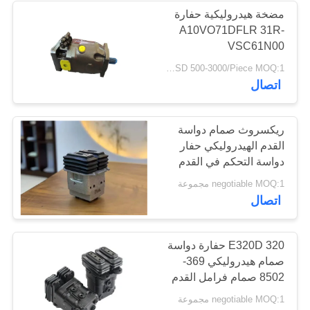
مضخة هيدروليكية حفارة
A10VO71DFLR 31R-
371
VSC61N00
USD 500-3000/Piece MOQ:1 قطعة
حفار مضخة هيدروليّ
اتصال
ريكسروث صمام دواسة
القدم الهيدروليكي حفار
دواسة التحكم في القدم
492
negotiable MOQ:1 مجموعة
اتصال
حفار جزء هيدروليّ
320 E320D حفارة دواسة
صمام هيدروليكي 369-
8502 صمام فرامل القدم
3698502R صمام القدم
negotiable MOQ:1 مجموعة