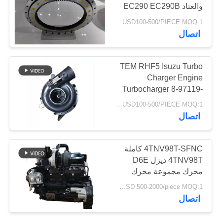
والعتاد EC290 EC290B
دائرة التأرجح
USD100-500/PIECE MOQ:1 قطعة
45
اتصال
الدوران الدائري تحمل
TEM RHF5 Isuzu Turbo
Charger Engine
Turbocharger 8-97119-
567-2
USD100-500/PIECE MOQ:1 قطعة
اتصال
48
4TNV98T-SFNC كاملة
صمام دواسة القدم
4TNV98T ديزل D6E
محرك مجموعة محرك
حفارة
Assy للحفارة الصغيرة
USD 500-2000/piece MOQ:1 قطعة
اتصال