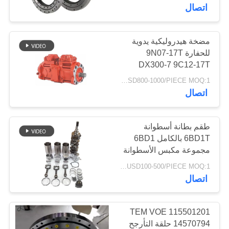
سوينغ تحمل
مراقبة
اتصال
الجودة
مضخة هيدروليكية يدوية
252
للحفارة 9N07-17T
اتصل
DX300-7 9C12-17T
جويستيك حفارة
بنا
R305-7 K5v140dtp
USD800-1000/PIECE MOQ:1 قطعة
9n01-17 Dx300-7
اتصال
K5V140DTP
اطلب
اقتباس
طقم بطانة أسطوانة
6BD1T بالكامل 6BD1
مجموعة مكبس الأسطوانة
63
خريطة
USD100-500/PIECE MOQ:1 قطعة
حفارة جويستيك
الموقع
اتصال
انتهازي
PRIVACY
TEM VOE 115501201
POLICY
14570794 حلقة التأرجح