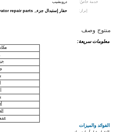
خدمة خاصّ:
دروبشيب
إبراز:
حفار إستبدال جزء,
ator repair parts
,
منتوج وصف
معلومات سريعة:
مكان
م
جز
و
ش
ا
ال
ش
أف
ال
خدم
الفوائد والميزات