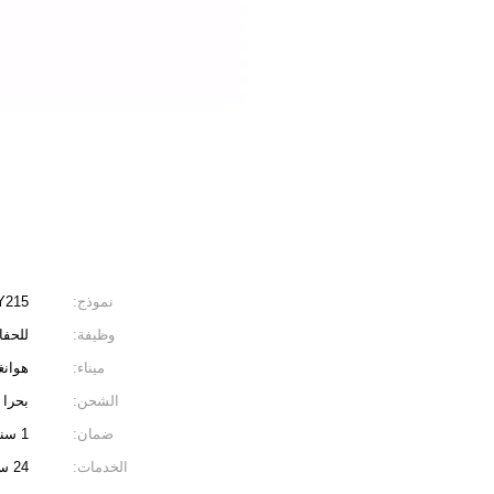
نموذج:
Y215
وظيفة:
للحفا
ميناء:
هوانغ
الشحن:
بحرا 
ضمان:
1 سنة
الخدمات:
24 ساعة على الانترنت