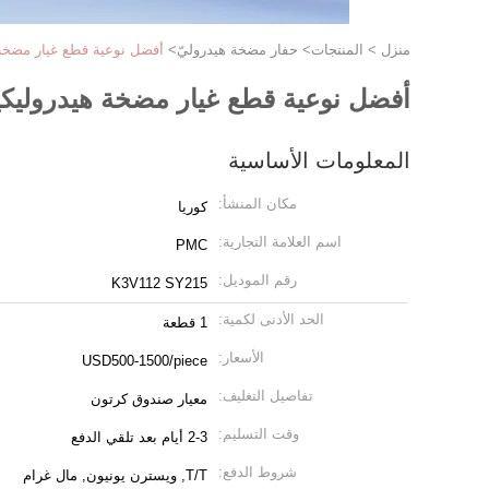
منزل
>
المنتجات
>
حفار مضخة هيدروليّ
>
أفضل نوعية قطع غيار مضخة هيدروليكية K3V112 ومضخة 
أفضل نوعية قطع غيار مضخة هيدروليكية K3V112 ومضخة مكبس لساني حفارة 5
المعلومات الأساسية
مكان المنشأ:
كوريا
اسم العلامة التجارية:
PMC
رقم الموديل:
K3V112 SY215
الحد الأدنى لكمية:
1 قطعة
الأسعار:
USD500-1500/piece
تفاصيل التغليف:
معيار صندوق كرتون
وقت التسليم:
2-3 أيام بعد تلقي الدفع
شروط الدفع:
T/T, ويسترن يونيون, مال غرام