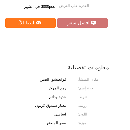
القدرة على العرض:
3000pcs في الشهر
افضل سعر
ﺎﺘﺼﻟ ﺍﻶﻧ
معلومات تفصيلية
مكان المنشأ:
قوانغتشو، الصين
جزء إسم:
رمح المركز
شرط:
جديد ودائم
رزمة:
معيار صندوق كرتون
اللون:
اساسي
ميزة:
سعر المصنع