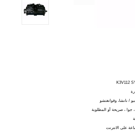
K3V112 S
رة
بو / نانشا، وقوانغتشو
، جوا ، صريحة أو المطلوبة