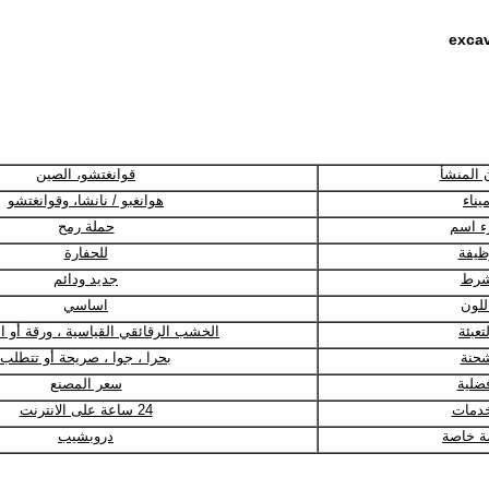
excav
 المنشأ
قوانغتشو، الصين
يناء
هوانغبو / نانشا، وقوانغتشو
ء اسم
حملة رمح
ظيفة
للحفارة
رط
جديد ودائم
للون
اساسي
تعبئة
الخشب الرقائقي القياسية ، ورقة أو ا
حنة
بحرا ، جوا ، صريحة أو تتطلب
ضلية
سعر المصنع
خدمات
24 ساعة على الانترنت
ة خاصة
دروبشيب