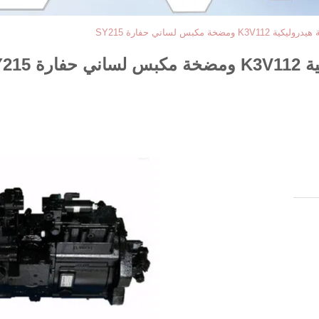
مكبس لساني حفارة SY215
SY21