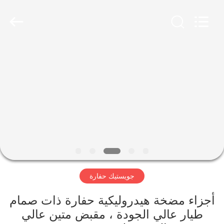
Taiming
Hydraulic
Technology
Co.,
Ltd.
All
Rights
Reserved.
مسكن
منتجات
معلومات
عنا
جولة
جويستيك حفارة
في
المعمل
أجزاء مضخة هيدروليكية حفارة ذات صمام
طيار عالي الجودة ، مقبض متين عالي