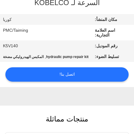
السرعة لـ KOBELCO
مراقبة
الجودة
مكان المنشأ:
كوريا
اسم العلامة
PMC/Taiming
اتصل
التجارية:
بنا
رقم الموديل:
K5V140
تسليط الضوء:
,
hydraulic pump repair kit
المكبس الهيدروليكي مضخة
اطلب
اقتباس
اتصل بنا!
خريطة
الموقع
منتجات مماثلة
PRIVACY
POLICY