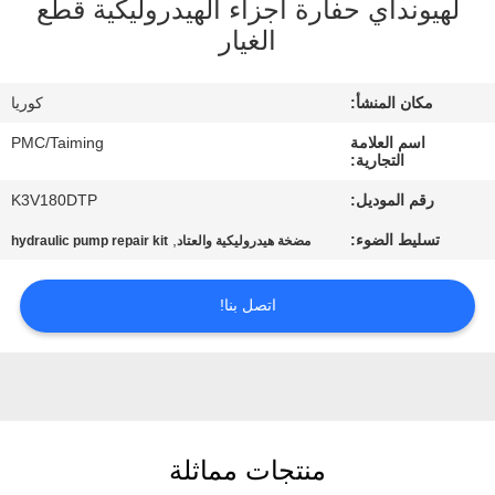
لهيونداي حفارة أجزاء الهيدروليكية قطع
مراقبة
الغيار
الجودة
مكان المنشأ:
كوريا
اتصل
اسم العلامة
PMC/Taiming
بنا
التجارية:
رقم الموديل:
K3V180DTP
اطلب
تسليط الضوء:
,
مضخة هيدروليكية والعتاد
hydraulic pump repair kit
اقتباس
اتصل بنا!
خريطة
الموقع
PRIVACY
منتجات مماثلة
POLICY