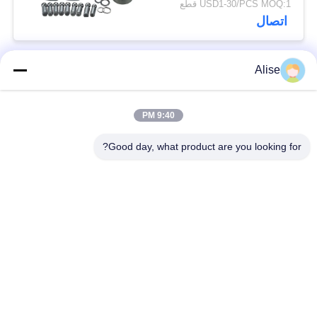
USD1-30/PCS MOQ:1 قطع
اتصال
Alise
فئات شعبية
جميع
9:40 PM
محرك هيدروليكي
محرك السفر النهائي
حفارة
Good day, what product are you looking for?
حفارة جويستيك
جويستيك حفارة
انتهازي
صمام دواسة القدم
الدوران الدائري تحمل
حفارة
حفار مضخة هيدروليّ
حفار جزء هيدروليّ