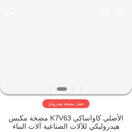
Taiming
Hydraulic
Technology
Co.,
Ltd.
All
Rights
Reserved.
مسكن
منتجات
معلومات
عنا
جولة
حفار مضخة هيدروليّ
في
المعمل
الأصلي كاواساكي K7V63 مضخة مكبس
هيدروليكي للآلات الصناعية آلات البناء