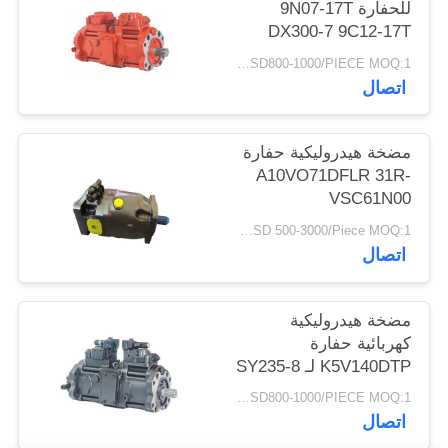
للحفارة 9N07-17T
DX300-7 9C12-17T
R305-7 K5v140dtp
USD800-1000/PIECE MOQ:1 قطعة
9n01-17 Dx300-7
اتصال
K5V140DTP
مضخة هيدروليكية حفارة
A10VO71DFLR 31R-
VSC61N00
USD 500-3000/Piece MOQ:1 قطعة
اتصال
مضخة هيدروليكية
كهربائية حفارة
K5V140DTP لـ SY235-8
SK330-8 SK350-8
USD800-1000/PIECE MOQ:1 قطعة
SY235-8S SY235-9
اتصال