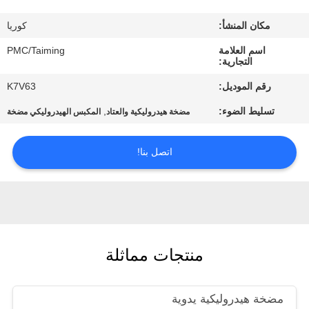
مراقبة
مكان المنشأ:
كوريا
الجودة
اسم العلامة
PMC/Taiming
التجارية:
اتصل
رقم الموديل:
K7V63
بنا
تسليط الضوء:
,
مضخة هيدروليكية والعتاد
المكبس الهيدروليكي مضخة
اطلب
اتصل بنا!
اقتباس
خريطة
الموقع
منتجات مماثلة
PRIVACY
POLICY
مضخة هيدروليكية يدوية