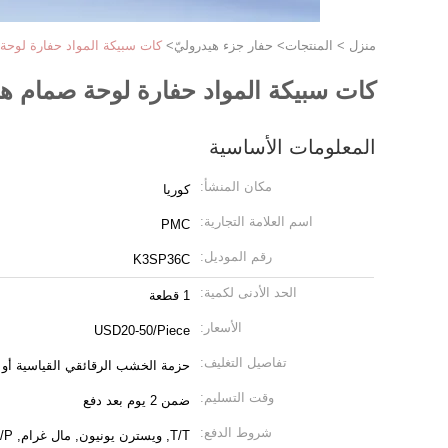
منزل
>
المنتجات
>
حفار جزء هيدروليّ
>
كات سبيكة المواد حفارة لوحة صم
كات سبيكة المواد حفارة لوحة صمام هيدرو
المعلومات الأساسية
مكان المنشأ:
كوريا
اسم العلامة التجارية:
PMC
رقم الموديل:
K3SP36C
الحد الأدنى لكمية:
1 قطعة
الأسعار:
USD20-50/Piece
تفاصيل التغليف:
حزمة الخشب الرقائقي القياسية أ
وقت التسليم:
ضمن 2 يوم بعد دفع
شروط الدفع:
T/T, ويسترن يونيون, مال غرام, L/C, D/A, D/P