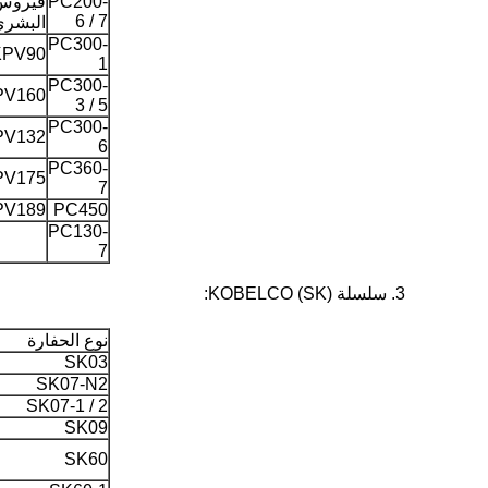
PC200-
فيروس 
6 / 7
البشري 
PC300-
KPV90
1
PC300-
PV160
3 / 5
PC300-
PV132
6
PC360-
PV175
7
PV189
PC450
PC130-
7
3. سلسلة KOBELCO (SK):
نوع الحفارة
SK03
SK07-N2
SK07-1 / 2
SK09
SK60