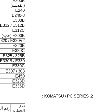
E200B
(القديمة)
E240
E240-8
E300B
E312 / E312B
E312C
E200B (جديد)
320 / E320V2
E320B
E320C
E325 / 325B
E330B / E330
E330C
E307 / 308
E450
E323D
E336D
2. KOMATSU / PC SERIES ؛
نوع
رقم ال
الحفارة