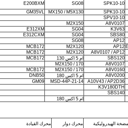
E200BXM
SG08
SPK10-10
GM35VL
MX150 / M5X130
SPK10-10
SPV10-10
M2X150
A8V0107
E312XM
SG04
K3V63
E312CXM
SG04
SBS80
SG08
AP12
MCB172
M2X120
AP12
E
MCB172
M2X120
A8V0107 / AP12
MCB172
SBS120
ام 5 اكس 130
M2X150 / 170
A8V0107
MCB172
M2X150 / 170
A8V0160
DNB50
A8V0200
ام 5 اكس 180
GM09
MSD-44P-21-14
A10V43 / AP2D36
K3V180DTH
SBS140
ام 5 اكس 180
مضخة الهيدروليكية
محرك دوار
محرك القيادة