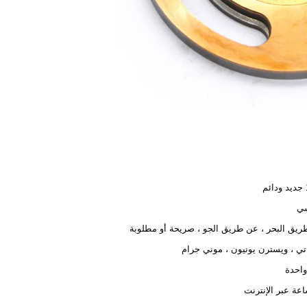
م
ي
يق البحر ، عن طريق الجو ، صريحة أو مطلوبة
تي ، ويسترن يونيون ، موني جرام
احدة