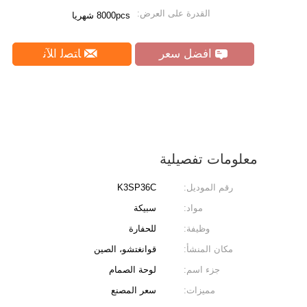
القدرة على العرض:
8000pcs شهريا
افضل سعر
ﺎﺘﺼﻟ ﺍﻶﻧ
معلومات تفصيلية
رقم الموديل:
K3SP36C
مواد:
سبيكة
وظيفة:
للحفارة
مكان المنشأ:
قوانغتشو، الصين
جزء اسم:
لوحة الصمام
مميزات:
سعر المصنع