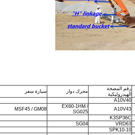
رقم المضخة
محرك دوار
سيارة سفر
الهيدروليكية
A10V40
EX60-1HM /
MSF45 / GM08
A10V43
SG025
K3SP36C
SG04
VRD63
SPK10-10