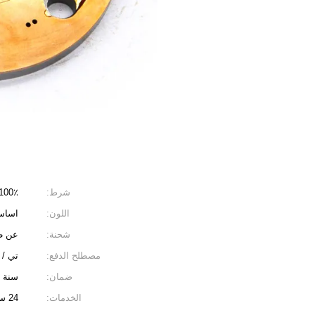
شرط:
100٪ جديد ودائ
اللون:
اساس
شحنة:
عن طر
مصطلح الدفع:
تي / 
ضمان:
سنة و
الخدمات:
24 ساعة عبر الإنترنت