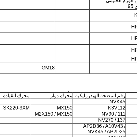
الورم الحليمي
95
H
H
H
H
GM18
رقم المضخة الهيدروليكية
محرك دوار
محرك القيادة
NVK45
SK220-3XM
MX150
K3V112
M2X150 / MX150
NV90 / 111
NV270 / 137
AP2D36 / A10V43 /
NVK45 / AP2D25