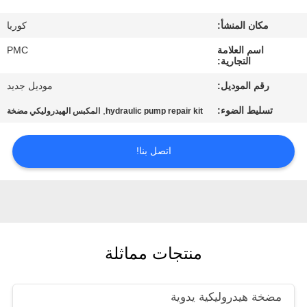
مراقبة
مكان المنشأ:
كوريا
الجودة
اسم العلامة
PMC
التجارية:
اتصل
رقم الموديل:
موديل جديد
بنا
تسليط الضوء:
,
hydraulic pump repair kit
المكبس الهيدروليكي مضخة
اطلب
اتصل بنا!
اقتباس
خريطة
الموقع
منتجات مماثلة
PRIVACY
POLICY
مضخة هيدروليكية يدوية