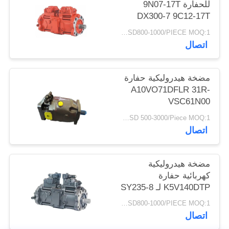
للحفارة 9N07-17T
DX300-7 9C12-17T
R305-7 K5v140dtp
USD800-1000/PIECE MOQ:1 قطعة
9n01-17 Dx300-7
اتصال
K5V140DTP
مضخة هيدروليكية حفارة
A10VO71DFLR 31R-
VSC61N00
USD 500-3000/Piece MOQ:1 قطعة
اتصال
مضخة هيدروليكية
كهربائية حفارة
K5V140DTP لـ SY235-8
SK330-8 SK350-8
USD800-1000/PIECE MOQ:1 قطعة
SY235-8S SY235-9
اتصال