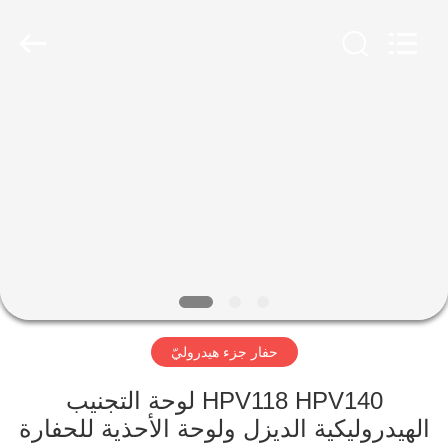
Taiming
Hydraulic
Technology
Co.,
Ltd.
All
Rights
Reserved.
مسكن
منتجات
معلومات
عنا
جولة
حفار جزء هيدروليّ
في
المعمل
HPV118 HPV140 لوحة التجنيب
الهيدروليكية الديزل ولوحة الأحذية للحفارة