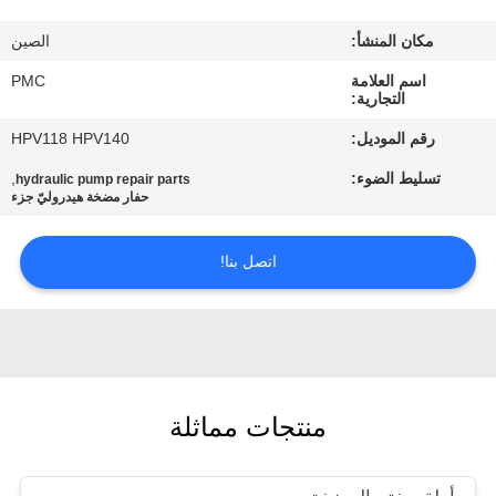
مراقبة
مكان المنشأ:
الصين
الجودة
اسم العلامة
PMC
التجارية:
اتصل
رقم الموديل:
HPV118 HPV140
بنا
تسليط الضوء:
,
hydraulic pump repair parts
حفار مضخة هيدروليّ جزء
اطلب
اتصل بنا!
اقتباس
خريطة
الموقع
منتجات مماثلة
PRIVACY
POLICY