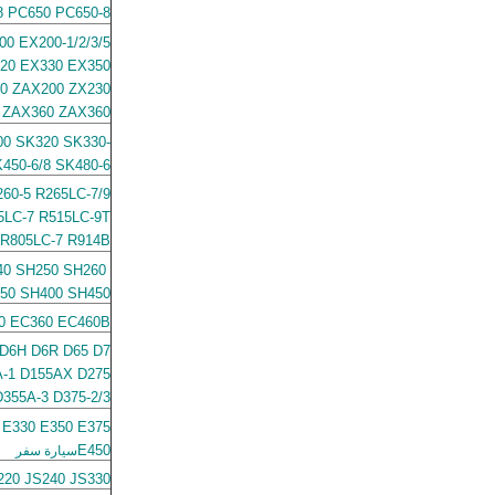
8 PC650 PC650-8
0 EX200-1/2/3/5
320 EX330 EX350
20 ZAX200 ZX230
 ZAX360 ZAX360
00 SK320 SK330-
K450-6/8 SK480-6
260-5 R265LC-7/9
5LC-7 R515LC-9T
R805LC-7 R914B
 SH250 SH260 ​​
50 SH400 SH450
0 EC360 EC460B
 D6H D6R D65 D7
A-1 D155AX D275
355A-3 D375-2/3
 E330 E350 E375
E450
سيارة سفر
220 JS240 JS330