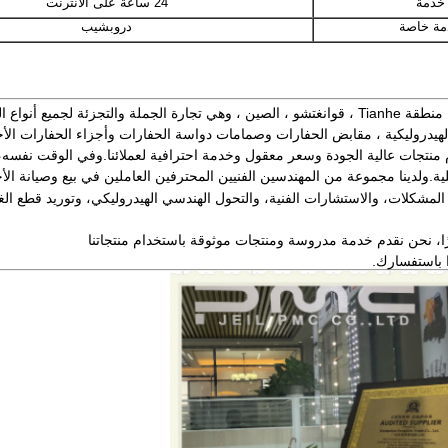
خدمة
24 ساعة على الانترنت
مة خاصة
دروبشيب
قوانغتشو Dongxian Trade Co.، Ltd تقع في المنطقة الدولية ، منطقة Tianhe ، قوانغتشو ، الصين ، وه
هيدروليكية ، مقابض الحفارات وصمامات دواسة الحفارات وأجزاء الحفارات الأخ
م منتجات عالية الجودة وسعر معقول وخدمة احترافية لعملائنا.وفي الوقت نفسه، 
لية.ولدينا مجموعة من المهندسين الفنيين المحترفين العاملين في بيع وصيانة ال
المشكلات، والاستشارات الفنية، والتحول الهندسي الهيدروليكي، وتوريد قطع الغي
رًا، نحن نقدم خدمة مدروسة ومنتجات موثوقة باستخدام منتجاتنا
 باستفسارك.