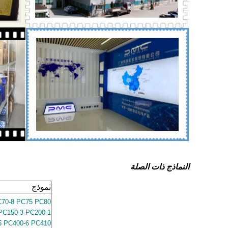
النماذج ذات الصلة
نموذج
C70-8 PC75 PC80
PC150-3 PC200-1
/5 PC400-6 PC410