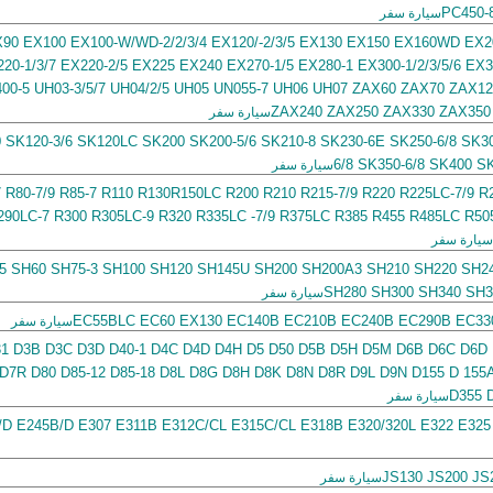
PC450-
سيارة سفر
90 EX100 EX100-W/WD-2/2/3/4 EX120/-2/3/5 EX130 EX150 EX160WD EX20
20-1/3/7 EX220-2/5 EX225 EX240 EX270-1/5 EX280-1 EX300-1/2/3/5/6 EX
00-5 UH03-3/5/7 UH04/2/5 UH05 UN055-7 UH06 UH07 ZAX60 ZAX70 ZAX1
ZAX240 ZAX250 ZAX330 ZAX350
سيارة سفر
 SK120-3/6 SK120LC SK200 SK200-5/6 SK210-8 SK230-6E SK250-6/8 SK3
6/8 SK350-6/8 SK400 S
سيارة سفر
7 R80-7/9 R85-7 R110 R130R150LC R200 R210 R215-7/9 R220 R225LC-7/9 R
290LC-7 R300 R305LC-9 R320 R335LC -7/9 R375LC R385 R455 R485LC R50
سيارة سفر
5 SH60 SH75-3 SH100 SH120 SH145U SH200 SH200A3 SH210 SH220 SH240
SH280 SH300 SH340 SH3
سيارة سفر
EC55BLC EC60 EX130 EC140B EC210B EC240B EC290B EC33
سيارة سفر
31 D3B D3C D3D D40-1 D4C D4D D4H D5 D50 D5B D5H D5M D6B D6C D6D
D7R D80 D85-12 D85-18 D8L D8G D8H D8K D8N D8R D9L D9N D155 D 155
D355 D
سيارة سفر
/D E245B/D E307 E311B E312C/CL E315C/CL E318B E320/320L E322 E325
JS130 JS200 JS
سيارة سفر