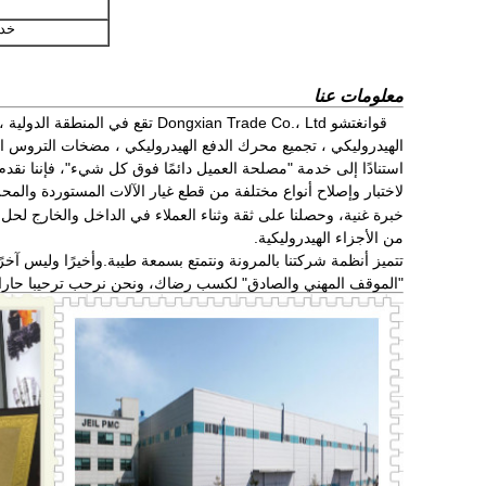
خد
معلومات عنا
الهيدروليكي ، تجميع محرك الدفع الهيدروليكي ، مضخات التروس ال
استنادًا إلى خدمة "مصلحة العميل دائمًا فوق كل شيء"، فإننا نقد
لاختبار وإصلاح أنواع مختلفة من قطع غيار الآلات المستوردة والمح
خبرة غنية، وحصلنا على ثقة وثناء العملاء في الداخل والخارج لحل 
من الأجزاء الهيدروليكية.
تتميز أنظمة شركتنا بالمرونة ونتمتع بسمعة طيبة.وأخيرًا وليس آخ
"الموقف المهني والصادق" لكسب رضاك، ونحن نرحب ترحيبا حارا