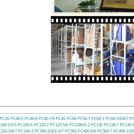
PC35 PC40-5 PC40-6 PC40-7/8 PC45 PC50 PC56-7 PC60-1 PC60-3/5/6/7 P
100-1/2/3 PC100-5 PC120-2 PC120-5/6 PC128US-2 PC130 PC130-7 PC140 
PC220-5/6/7 PC240-3 PC300-2/3/5/ 6/7 PC350 PC400-5/6 PC360-7 PC400-1/3