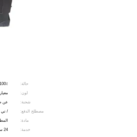
حالة:
100٪ جديد ودائ
لون:
معيار
شحنة:
عن طر
مصطلح الدفع:
/ تي 
مادة:
المطا
خدمة:
24 ساعة عبر الإنترنت