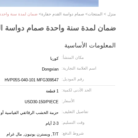
منزل
>
المنتجات
>
صمام دواسة القدم حفارة
>
ضمان لمدة سنة واحدة صمام دواسة ا
ضمان لمدة سنة واحدة صمام دواسة الحفارة لـ 1 MFG309547
المعلومات الأساسية
مكان المنشأ:
كوريا
اسم العلامة التجارية:
Dongxian
رقم الموديل:
HVP05S-040-101 MFG309547
الحد الأدنى لكمية:
1 قطعة
الأسعار:
USD30-150/PIECE
تفاصيل التغليف:
حزمة الخشب الرقائقي القياسية أ
وقت التسليم:
2-3 أيام
شروط الدفع:
T/T, ويسترن يونيون, مال غرام