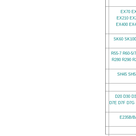
EX70 EX
EX210 EX2
EX400 EX4
SK60 SK100
R55-7 R60-5/
R280 R290 R
SH45 SH5
D20 D30 D
D7E D7F D7G 
E235B/B