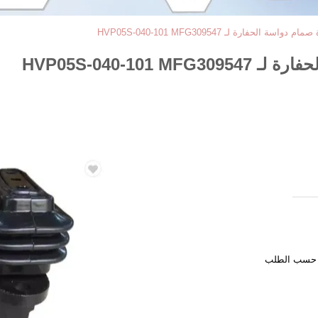
لحفارة لـ HVP05S-040-101 MFG309547
HVP05S-040-10
و حسب الطلب