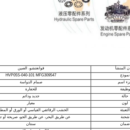
ن المنشأ
قوانغتشو، الصين
نموذج
HVP05S-040-101 MFG309547
زء اسم
صمام الدواسة
وظيفة
للحفارة
حالة
جديد ودائم
لون
معيار
التعبئة
الخشب الرقائقي القياسي أو الورق أو المط
شحنة
عن طريق البحر، عن طريق الجو، صريحة أو ت
ضمان
سنتان