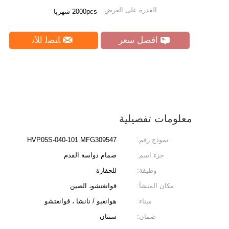
القدرة على العرض:
2000pcs شهريا
افضل سعر
ﺎﺘﺼﻟ ﺍﻶﻧ
معلومات تفصيلية
نموذج رقم:
HVP05S-040-101 MFG309547
جزء اسم:
صمام دواسة القدم
وظيفة:
للحفارة
مكان المنشأ:
قوانغتشو، الصين
ميناء:
هوانغبو / نانشا ، قوانغتشو
ضمان:
سنتان