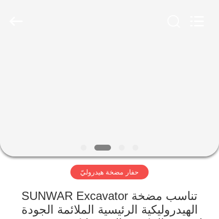
Taiming
Hydraulic
Technology
Co.,
Ltd.
All
Rights
Reserved.
مسكن
منتجات
معلومات
عنا
جولة
حفار مضخة هيدروليّ
في
المعمل
تناسب مضخة SUNWAR Excavator
الهيدروليكية الرئيسية الملائمة الجودة