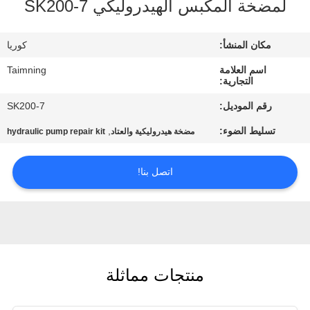
لمضخة المكبس الهيدروليكي SK200-7
مراقبة
الجودة
مكان المنشأ:
كوريا
اسم العلامة
Taimning
اتصل
التجارية:
بنا
رقم الموديل:
SK200-7
تسليط الضوء:
,
مضخة هيدروليكية والعتاد
hydraulic pump repair kit
اطلب
اقتباس
اتصل بنا!
خريطة
الموقع
منتجات مماثلة
PRIVACY
POLICY