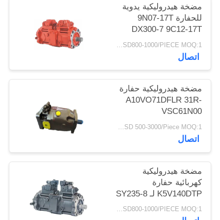
مضخة هيدروليكية يدوية
للحفارة 9N07-17T
DX300-7 9C12-17T
R305-7 K5v140dtp
USD800-1000/PIECE MOQ:1 قطعة
9n01-17 Dx300-7
اتصال
K5V140DTP
مضخة هيدروليكية حفارة
A10VO71DFLR 31R-
VSC61N00
USD 500-3000/Piece MOQ:1 قطعة
اتصال
مضخة هيدروليكية
كهربائية حفارة
K5V140DTP لـ SY235-8
SK330-8 SK350-8
USD800-1000/PIECE MOQ:1 قطعة
SY235-8S SY235-9