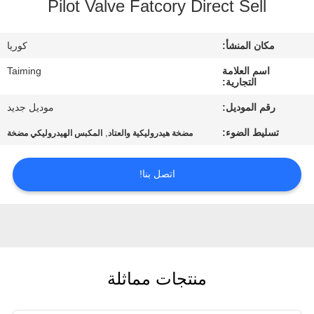
Pilot Valve Fatcory Direct Sell
مراقبة
الجودة
مكان المنشأ:
كوريا
اسم العلامة
Taiming
اتصل
التجارية:
بنا
رقم الموديل:
موديل جديد
تسليط الضوء:
,
مضخة هيدروليكية والعتاد
المكبس الهيدروليكي مضخة
اطلب
اقتباس
اتصل بنا!
خريطة
الموقع
منتجات مماثلة
PRIVACY
POLICY