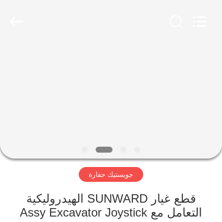
Taiming
Hydraulic
Technology
Co.,
Ltd.
All
Rights
Reserved.
مسكن
منتجات
معلومات
عنا
جولة
جويستيك حفارة
في
المعمل
قطع غيار SUNWARD الهيدروليكية
التعامل مع Assy Excavator Joystick