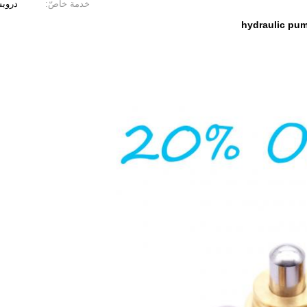
خدمة خاصّ:
دروب
hydraulic pump