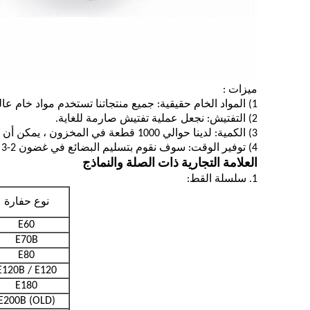
ميزات :
1) المواد الخام حقيقية: جميع منتجاتنا تستخدم مواد خام عالية الجودة.
2) التفتيش: نجعل عملية تفتيش صارمة للغاية.
3) الكمية: لدينا حوالي 1000 قطعة في المخزون ، يمكن أن توفر لك في وقت واحد ؛
4) توفير الوقت: سوف نقوم بتسليم البضائع في غضون 2-3 أيام بعد تلقي الدفع.
العلامة التجارية ذات الصلة والنماذج
1. سلسلة القط:
نوع حفارة
E60
E70B
E80
E120B / E120
E180
E200B (OLD)