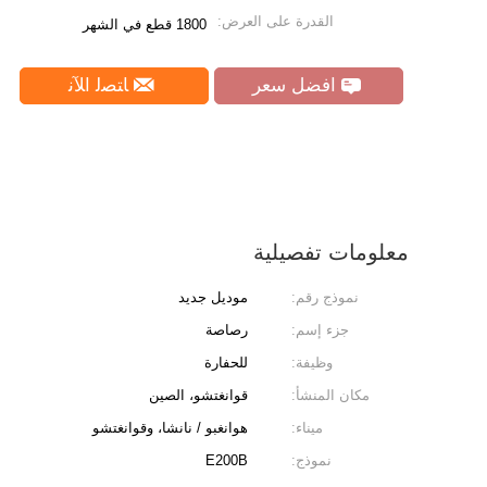
القدرة على العرض:
1800 قطع في الشهر
افضل سعر
ﺎﺘﺼﻟ ﺍﻶﻧ
معلومات تفصيلية
نموذج رقم:
موديل جديد
جزء إسم:
رصاصة
وظيفة:
للحفارة
مكان المنشأ:
قوانغتشو، الصين
ميناء:
هوانغبو / نانشا، وقوانغتشو
نموذج:
E200B