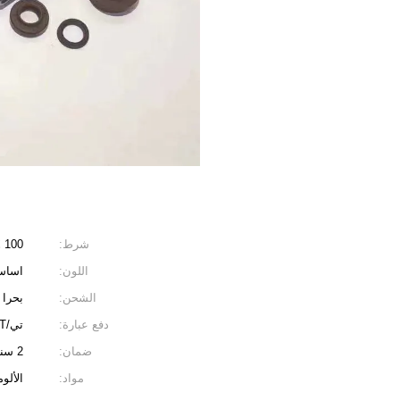
شرط:
100 ٪ جديد ودائم
اللون:
اساس
الشحن:
بحرا 
دفع عبارة:
تي/T، مؤسسة ويسترن يونيون، Moneygram
ضمان:
2 سنة
مواد:
الألو