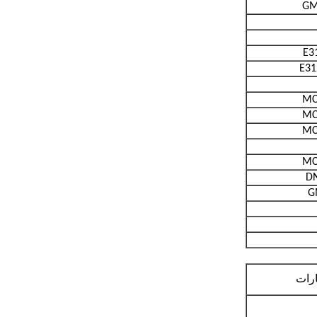
GM
E3
E3
MC
MC
MC
MC
D
G
رات