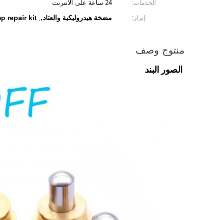
الخدمات:
24 ساعة على الانترنت
إبراز:
مضخة هيدروليكية والعتاد,
 repair kit
,
منتوج وصف
الصور البند