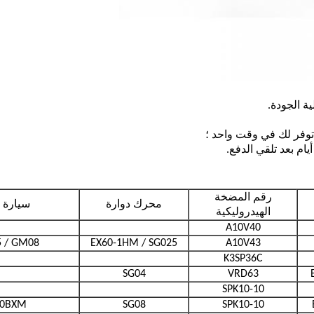
رقم المضخة
محرك دوارة
سيارة 
الهيدروليكية
A10V40
 / GM08
EX60-1HM / SG025
A10V43
K3SP36C
SG04
VRD63
SPK10-10
00BXM
SG08
SPK10-10