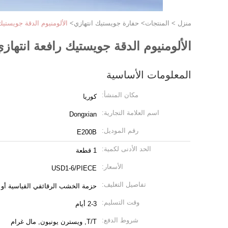
منزل
>
المنتجات
>
حفارة جويستيك انتهازي
>
الألومنيوم الدقة جويستيك رافعة انتهازي E200B حفا
الألومنيوم الدقة جويستيك رافعة انتهازي E200B حفارة هيدروليكي صمام التحكم رص
المعلومات الأساسية
مكان المنشأ:
كوريا
اسم العلامة التجارية:
Dongxian
رقم الموديل:
E200B
الحد الأدنى لكمية:
1 قطعة
الأسعار:
USD1-6/PIECE
تفاصيل التغليف:
حزمة الخشب الرقائقي القياسية أ
وقت التسليم:
2-3 أيام
شروط الدفع:
T/T, ويسترن يونيون, مال غرام