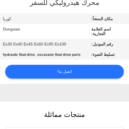
محرك هيدروليكي للسفر
مراقبة
الجودة
مكان المنشأ:
كوريا
اسم العلامة
Dongxian
اتصل
التجارية:
بنا
رقم الموديل:
Ex30 Ex40 Ex45 Ex60 Ex95 Ex100
تسليط الضوء:
,
hydraulic final drive
excavator final drive parts
اطلب
اقتباس
اتصل بنا!
خريطة
الموقع
منتجات مماثلة
PRIVACY
POLICY