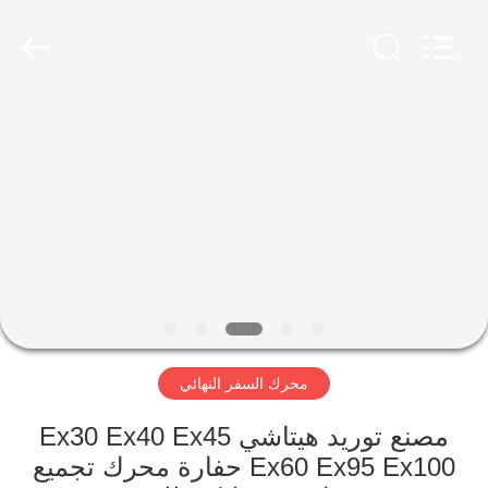
Taiming
Hydraulic
Technology
Co.,
Ltd.
All
Rights
Reserved.
مسكن
منتجات
معلومات
عنا
جولة
محرك السفر النهائي
في
المعمل
مصنع توريد هيتاشي Ex30 Ex40 Ex45
Ex60 Ex95 Ex100 حفارة محرك تجميع