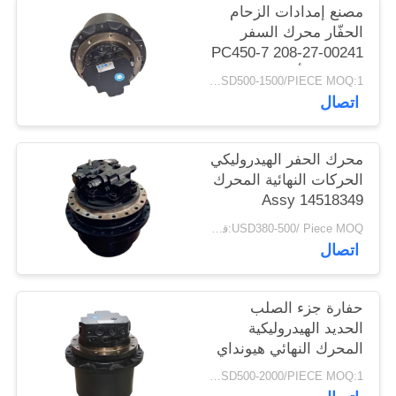
مصنع إمدادات الزحام
الحفّار محرك السفر
PC450-7 208-27-00241
المكونات أو مجموعات
USD500-1500/PIECE MOQ:1 قطعة
الإصلاح
اتصال
محرك الحفر الهيدروليكي
الحركات النهائية المحرك
Assy 14518349
14592030 لـ EC210B
USD380-500/ Piece MOQ:قطعة واحدة
EC140B EC240B
اتصال
EC290B EC210C
حفارة جزء الصلب
الحديد الهيدروليكية
المحرك النهائي هيونداي
فولفو دايو 11010101801
USD500-2000/PIECE MOQ:1 قطعة
JMV23 / 15-01-VBC-