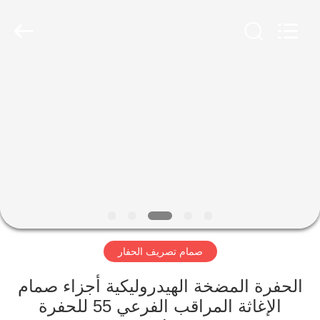
Taiming
Hydraulic
Technology
Co.,
Ltd.
All
Rights
Reserved.
مسكن
منتجات
معلومات
عنا
جولة
صمام تصريف الحفار
في
المعمل
الحفرة المضخة الهيدروليكية أجزاء صمام
الإغاثة المراقب الفرعي 55 للحفرة