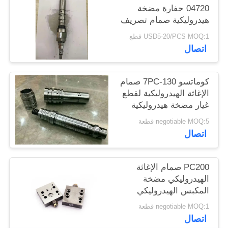
04720 حفارة مضخة
هيدروليكية صمام تصريف
PC120-6 / 130-7 / 200-
USD5-20/PCS MOQ:1 قطع
6 / 220-6
اتصال
كوماتسو 130-7PC صمام
الإغاثة الهيدروليكية لقطع
غيار مضخة هيدروليكية
حفارة
negotiable MOQ:5 قطعة
اتصال
PC200 صمام الإغاثة
الهيدروليكي مضخة
المكبس الهيدروليكي
قطع الغيار المحمولة
negotiable MOQ:1 قطعة
للحفر كوماتسو
اتصال