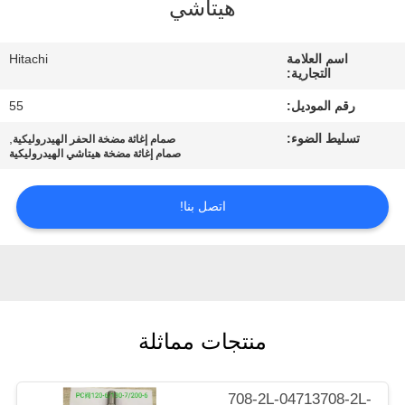
هيتاشي
مراقبة
الجودة
اسم العلامة
Hitachi
التجارية:
اتصل
رقم الموديل:
55
بنا
تسليط الضوء:
,
صمام إغاثة مضخة الحفر الهيدروليكية
صمام إغاثة مضخة هيتاشي الهيدروليكية
اطلب
اتصل بنا!
اقتباس
خريطة
الموقع
منتجات مماثلة
PRIVACY
POLICY
708-2L-04713708-2L-