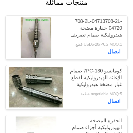
منتجات مماثلة
708-2L-04713708-2L-
04720 حفارة مضخة
هيدروليكية صمام تصريف
PC120-6 / 130-7 / 200-
USD5-20/PCS MOQ:1 قطع
6 / 220-6
اتصال
كوماتسو 130-7PC صمام
الإغاثة الهيدروليكية لقطع
غيار مضخة هيدروليكية
حفارة
negotiable MOQ:5 قطعة
اتصال
الحفرة المضخة
الهيدروليكية أجزاء صمام