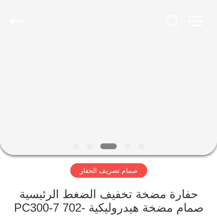
Taiming
Hydraulic
Technology
Co.,
Ltd.
All
Rights
Reserved.
مسكن
منتجات
معلومات
عنا
جولة
صمام تصريف الحفار
في
المعمل
حفارة مضخة تخفيف الضغط الرئيسية
صمام مضخة هيدروليكية PC300-7 702-