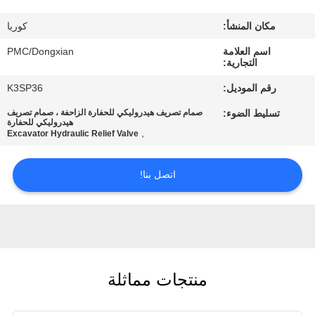
مراقبة
مكان المنشأ:
كوريا
الجودة
اسم العلامة
PMC/Dongxian
التجارية:
اتصل
رقم الموديل:
K3SP36
بنا
تسليط الضوء:
صمام تصريف هيدروليكي للحفارة الزاحفة ، صمام تصريف
هيدروليكي للحفارة
,
Excavator Hydraulic Relief Valve
اطلب
اقتباس
اتصل بنا!
خريطة
الموقع
منتجات مماثلة
PRIVACY
POLICY