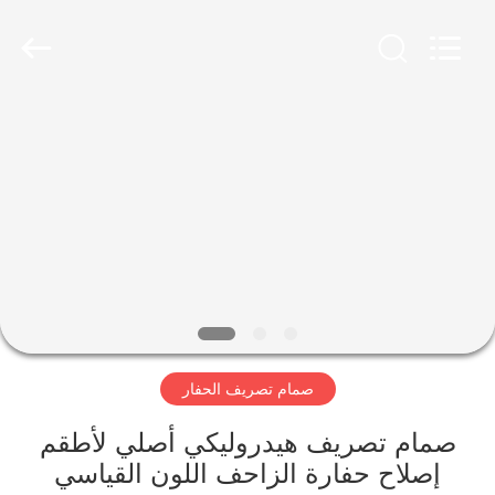
Taiming
Hydraulic
Technology
Co.,
Ltd.
All
Rights
Reserved.
مسكن
منتجات
معلومات
عنا
جولة
صمام تصريف الحفار
في
المعمل
صمام تصريف هيدروليكي أصلي لأطقم
إصلاح حفارة الزاحف اللون القياسي