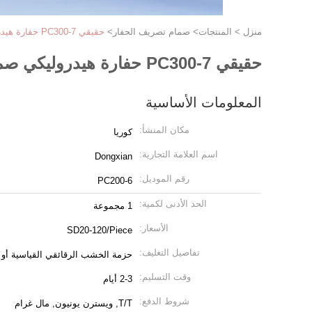
منزل
>
المنتجات
>
صمام تصريف الحفار
>
حقيقي PC300-7 حفارة هيدروليكي صمام الإغاثة لآسى فحص جودة الشركة الحديثة
حقيقي PC300-7 حفارة هيدروليكي صمام الإغاثة لآسى فحص جودة الشركة الحديثة
المعلومات الأساسية
مكان المنشأ:
كوريا
اسم العلامة التجارية:
Dongxian
رقم الموديل:
PC200-6
الحد الأدنى لكمية:
1 مجموعة
الأسعار:
SD20-120/Piece
تفاصيل التغليف:
حزمة الخشب الرقائقي القياسية أ
وقت التسليم:
2-3 أيام
شروط الدفع:
T/T, ويسترن يونيون, مال غرام