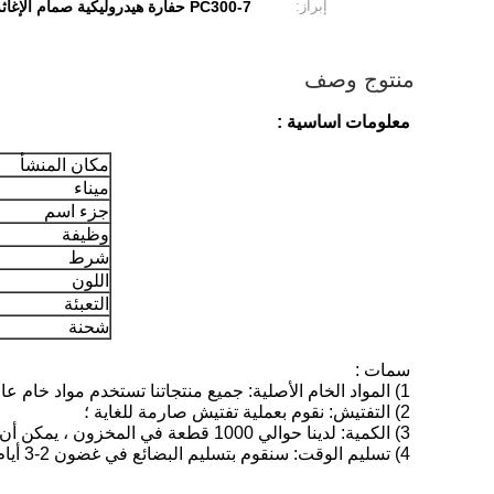
إبراز:
PC300-7 حفارة هيدروليكية صمام الإغاثة
منتوج وصف
معلومات اساسية :
مكان المنشأ
ميناء
جزء اسم
وظيفة
شرط
اللون
التعبئة
شحنة
سمات :
1) المواد الخام الأصلية: جميع منتجاتنا تستخدم مواد خام عالية الجودة ؛
2) التفتيش: نقوم بعملية تفتيش صارمة للغاية ؛
3) الكمية: لدينا حوالي 1000 قطعة في المخزون ، يمكن أن توفر لك في وقت واحد ؛
4) تسليم الوقت: سنقوم بتسليم البضائع في غضون 2-3 أيام بعد استلام الدفع.