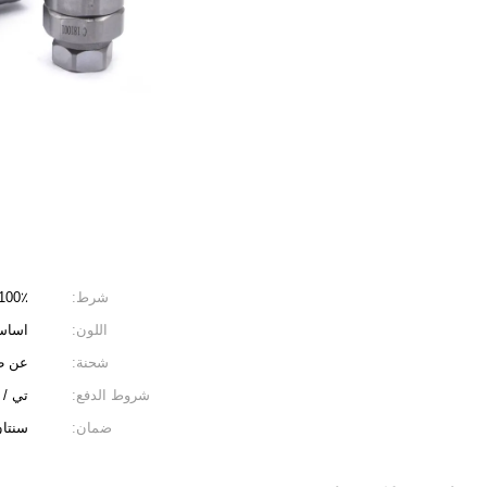
شرط:
100٪ جديد ودائ
اللون:
اساس
شحنة:
عن طر
شروط الدفع:
تي / 
ضمان:
سنتا