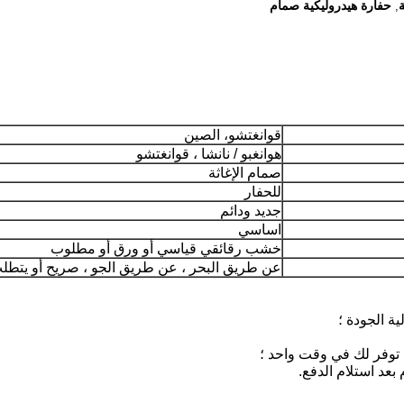
حفارة هيدروليكية صمام
,
قوانغتشو، الصين
هوانغبو / نانشا ، قوانغتشو
صمام الإغاثة
للحفار
جديد ودائم
اساسي
خشب رقائقي قياسي أو ورق أو مطلوب
عن طريق البحر ، عن طريق الجو ، صريح أو يتطل