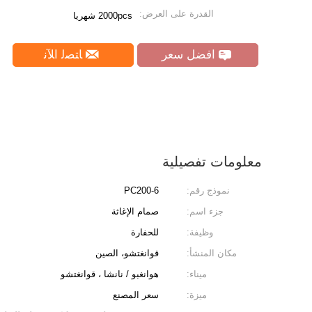
القدرة على العرض:
2000pcs شهريا
افضل سعر
ﺎﺘﺼﻟ ﺍﻶﻧ
معلومات تفصيلية
نموذج رقم:
PC200-6
جزء اسم:
صمام الإغاثة
وظيفة:
للحفارة
مكان المنشأ:
قوانغتشو، الصين
ميناء:
هوانغبو / نانشا ، قوانغتشو
ميزة:
سعر المصنع