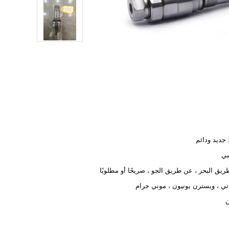
م
ي
يق البحر ، عن طريق الجو ، صريحًا أو مطلوبًا
تي ، ويسترن يونيون ، موني جرام
ن