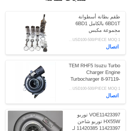
طقم بطانة أسطوانة
6BD1T بالكامل 6BD1
مجموعة مكبس
الأسطوانة
USD100-500/PIECE MOQ:1 قطعة
اتصال
TEM RHF5 Isuzu Turbo
Charger Engine
Turbocharger 8-97119-
567-2
USD100-500/PIECE MOQ:1 قطعة
اتصال
VOE11423397 توربو
HX55W توربو شاحن
11423397 11420385 لـ