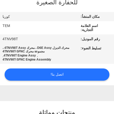
للحفارة الصغيرة
مراقبة
الجودة
مكان المنشأ:
كوريا
اسم العلامة
TEM
اتصل
التجارية:
بنا
رقم الموديل:
4TNV98T
تسليط الضوء:
محرك الديزل D6E Assy ، محرك 4TNV98T Assy ،
مجموعة محرك 4TNV98T-SFNC
اطلب
,
,
4TNV98T Engine Assy
4TNV98T-SFNC Engine Assembly
اقتباس
اتصل بنا!
خريطة
الموقع
PRIVACY
POLICY
منتجات مماثلة