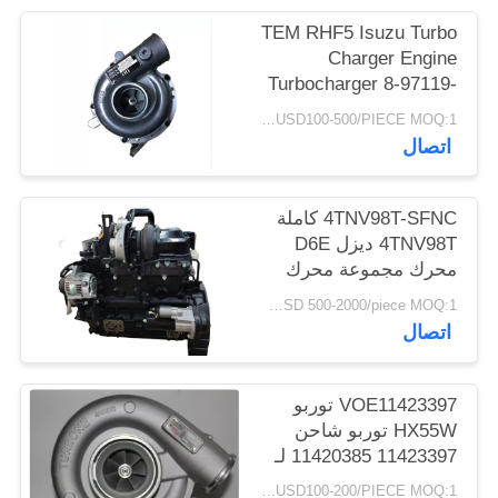
TEM RHF5 Isuzu Turbo
Charger Engine
Turbocharger 8-97119-
567-2
USD100-500/PIECE MOQ:1 قطعة
اتصال
4TNV98T-SFNC كاملة
4TNV98T ديزل D6E
محرك مجموعة محرك
Assy للحفارة الصغيرة
USD 500-2000/piece MOQ:1 قطعة
اتصال
VOE11423397 توربو
HX55W توربو شاحن
11423397 11420385 لـ
D12D EC360B EC460B
USD100-200/PIECE MOQ:1 قطعة