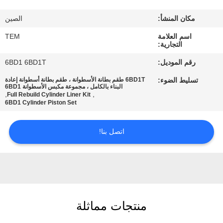
مراقبة
مكان المنشأ:
الصين
الجودة
اسم العلامة
TEM
التجارية:
اتصل
رقم الموديل:
6BD1 6BD1T
بنا
تسليط الضوء:
6BD1T طقم بطانة الأسطوانة ، طقم بطانة أسطوانة إعادة
البناء بالكامل ، مجموعة مكبس الأسطوانة 6BD1
,
,
Full Rebuild Cylinder Liner Kit
اطلب
6BD1 Cylinder Piston Set
اقتباس
اتصل بنا!
خريطة
الموقع
PRIVACY
منتجات مماثلة
POLICY